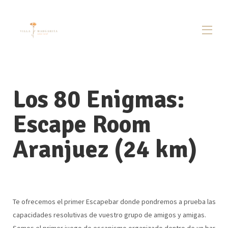
Inicio
Villamargarita
▾
Los 80 Enigmas:
Dosbarrios
▾
Visitas / Actividades
▾
Escape Room
Alrededores
▾
Aranjuez (24 km)
Contacto
Te ofrecemos el primer Escapebar donde pondremos a prueba las
capacidades resolutivas de vuestro grupo de amigos y amigas.
Somos el primer juego de escapismo organizado dentro de un bar