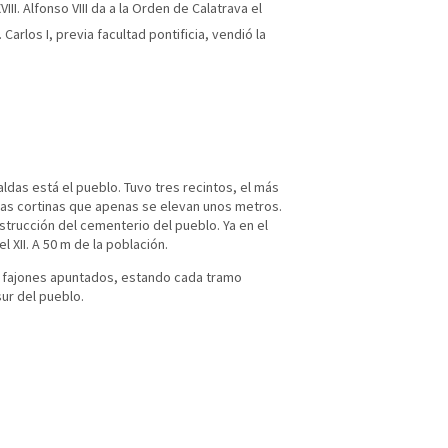
III. Alfonso VIII da a la Orden de Calatrava el
arlos I, previa facultad pontificia, vendió la
ldas está el pueblo. Tuvo tres recintos, el más
as cortinas que apenas se elevan unos metros.
nstrucción del cementerio del pueblo. Ya en el
el XII. A 50 m de la población.
cos fajones apuntados, estando cada tramo
sur del pueblo.