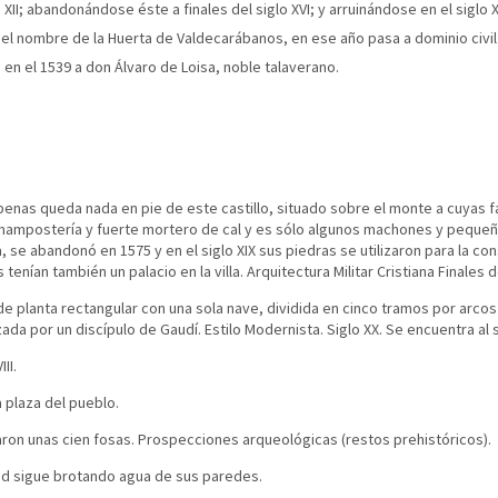
o XII; abandonándose éste a finales del siglo XVI; y arruinándose en el siglo XV
el nombre de la Huerta de Valdecarábanos, en ese año pasa a dominio civil. C
 en el 1539 a don Álvaro de Loisa, noble talaverano.
enas queda nada en pie de este castillo, situado sobre el monte a cuyas fa
 mampostería y fuerte mortero de cal y es sólo algunos machones y pequeñ
, se abandonó en 1575 y en el siglo XIX sus piedras se utilizaron para la co
 tenían también un palacio en la villa. Arquitectura Militar Cristiana Finales d
io de planta rectangular con una sola nave, dividida en cinco tramos por ar
ada por un discípulo de Gaudí. Estilo Modernista. Siglo XX. Se encuentra al 
II.
la plaza del pueblo.
ron unas cien fosas. Prospecciones arqueológicas (restos prehistóricos).
idad sigue brotando agua de sus paredes.