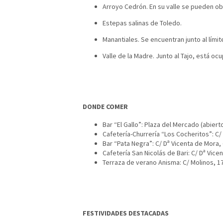
Arroyo Cedrón. En su valle se pueden ob
Estepas salinas de Toledo.
Manantiales. Se encuentran junto al lím
Valle de la Madre. Junto al Tajo, está oc
DONDE COMER
Bar “El Gallo”: Plaza del Mercado (abiert
Cafetería-Churrería “Los Cocheritos”: C/
Bar “Pata Negra”: C/ Dª Vicenta de Mora, 6
Cafetería San Nicolás de Bari: C/ Dª Vice
Terraza de verano Anisma: C/ Molinos, 17
FESTIVIDADES DESTACADAS