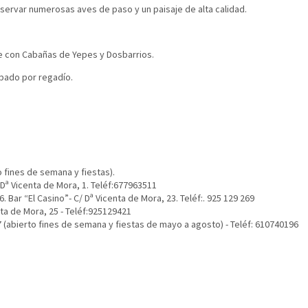
servar numerosas aves de paso y un paisaje de alta calidad.
ite con Cabañas de Yepes y Dosbarrios.
upado por regadío.
o fines de semana y fiestas).
 Dª Vicenta de Mora, 1. Teléf:677963511
. Bar “El Casino”- C/ Dª Vicenta de Mora, 23. Teléf:. 925 129 269
nta de Mora, 25 - Teléf:925129421
 (abierto fines de semana y fiestas de mayo a agosto) - Teléf: 610740196