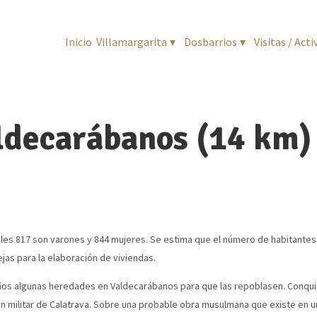
Inicio
Villamargarita
▾
Dosbarrios
▾
Visitas / Act
ldecarábanos (14 km)
uales 817 son varones y 844 mujeres. Se estima que el número de habitante
tejas para la elaboración de viviendas.
os algunas heredades en Valdecarábanos para que las repoblasen. Conquist
rden militar de Calatrava. Sobre una probable obra musulmana que existe en u