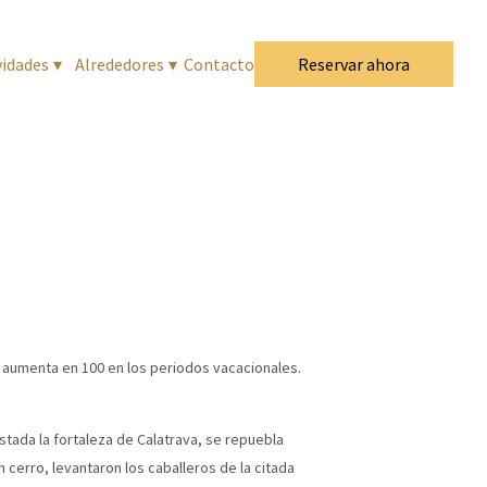
ividades
▾
Alrededores
▾
Contacto
Reservar ahora
s aumenta en 100 en los periodos vacacionales.
ada la fortaleza de Calatrava, se repuebla
n cerro, levantaron los caballeros de la citada