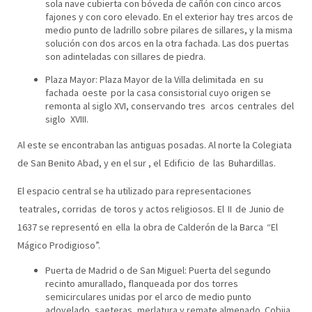
sola nave cubierta con bóveda de cañón con cinco arcos
fajones y con coro elevado. En el exterior hay tres arcos de
medio punto de ladrillo sobre pilares de sillares, y la misma
solución con dos arcos en la otra fachada. Las dos puertas
son adinteladas con sillares de piedra.
Plaza Mayor: Plaza Mayor de la Villa delimitada en su
fachada oeste por la casa consistorial cuyo origen se
remonta al siglo XVI, conservando tres arcos centrales del
siglo XVIII.
Al este se encontraban las antiguas posadas. Al norte la Colegiata
de San Benito Abad, y en el sur , el Edificio de las Buhardillas.
El espacio central se ha utilizado para representaciones
teatrales, corridas de toros y actos religiosos. El II de Junio de
1637 se representó en ella la obra de Calderón de la Barca “El
Mágico Prodigioso”.
Puerta de Madrid o de San Miguel: Puerta del segundo
recinto amurallado, flanqueada por dos torres
semicirculares unidas por el arco de medio punto
adovelado, saeteras, merlatura y remate almenado. Cobija