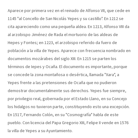
Aparece por primera vez en el reinado de Alfonso VII, que cede en
1145 "al Concello de San Nicolás Yepes y su castillo". En 1212 se
cita apareciendo como una pequeña aldea. En 1213, Alfonso VIII da
al arzobispo Jiménez de Rada el mortuorio de las aldeas de
Hepes y Fontes; en 1223, el arzobispo referido da fuero de
población a la villa de Yepes. Aparece con frecuencia nombrado en
documentos mozárabes del siglo XIII. En 1215 se parten los
términos de Iepes y Ocaña. El documento es importante, porque
se concede la zona montañosa o desértica, llamada "Xara", a
Yepes frente a las pretensiones de Ocaña que no pudieron
demostrar documentalmente sus derechos. Yepes fue siempre,
por privilegio real, gobernada por el Estado Llano, en su Concejo
los hidalgos no tuvieron parte, constituyendo esto una excepción.
En 1517, Fernando Colón, en su "Cosmografía" habla de este
pueblo. Con licencia del Papa Gregorio XIII, Felipe II vende en 1576
la villa de Yepes a su Ayuntamiento.