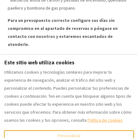
paellero y bombona de gas propano.
Para un presupuesto correcto configure sus días sin
compromiso en al apartado de reservas o póngase en
contacto con nosotros y estaremos encantados de
atenderle.
Este sitio web utiliza cookies
Utilizamos cookies y tecnologías similares para mejorar tu
Opiniones
Mapa
Contacto
experiencia de navegación, analizar el tráfico del sitio web y
Política de cookies
Privacidad
Noticias
personalizar el contenido. Puedes personalizar tus preferencias de
cookies a continuación. Ten en cuenta que bloquear algunos tipos de
cookies puede afectar tu experiencia en nuestro sitio web y los
servicios que ofrecemos. Para obtener más información sobre cómo
633749607
usamos las cookies y tus opciones, consulta
Política de cookies
Calle Tahona 8, Dosbarrios,
©
2026
Casa Rural Villa
Personalizar
Toledo, España 45311
.
Margarita de Dosbarrios