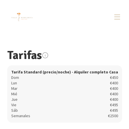
Inicio
Villamargarita
▾
Tarifas
Dosbarrios
▾
Visitas / Actividades
▾
Alrededores
▾
Tarifa Standard (precio/noche) - Alquiler completo Casa
Dom
€450
Contacto
Lun
€400
Mar
€400
Mié
€400
Jue
€400
Vie
€495
Sáb
€495
Semanales
€2500